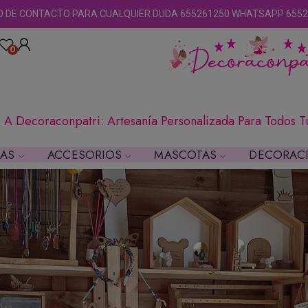
O DE CONTACTO PARA CUALQUIER DUDA 655261250 WHATSAPP 6552
0
 A Decoraconpatri: Artesanía Personalizada Para Todos 
LAS
ACCESORIOS
MASCOTAS
DECORAC