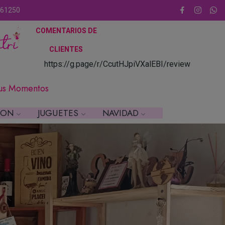
61250
COMENTARIOS DE
CLIE
NTES
https://g.page/r/CcutHJpiVXalEBI/review
Tus Momentos
ION
JUGUETES
NAVIDAD