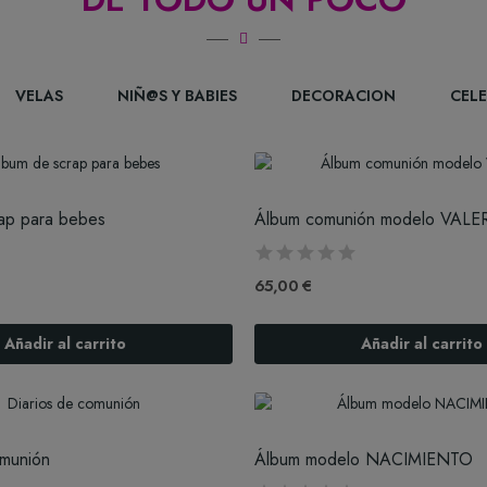
VELAS
NIÑ@S Y BABIES
DECORACION
CEL
ap para bebes
Álbum comunión modelo VALE
65,00 €
Añadir al carrito
Añadir al carrito
omunión
Álbum modelo NACIMIENTO