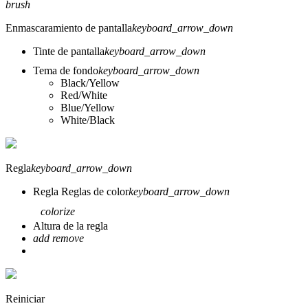
brush
Enmascaramiento de pantalla
keyboard_arrow_down
Tinte de pantalla
keyboard_arrow_down
Tema de fondo
keyboard_arrow_down
Black/Yellow
Red/White
Blue/Yellow
White/Black
Regla
keyboard_arrow_down
Regla
Reglas de color
keyboard_arrow_down
colorize
Altura de la regla
add
remove
Reiniciar