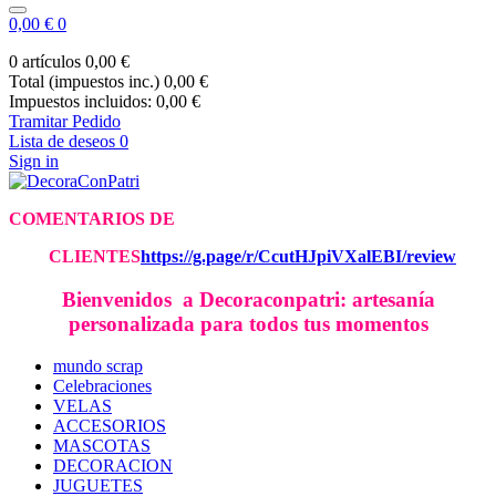
0,00 €
0
0 artículos
0,00 €
Total (impuestos inc.)
0,00 €
Impuestos incluidos:
0,00 €
Tramitar Pedido
Lista de deseos
0
Sign in
COMENTARIOS DE
CLIE
NTES
https://g.page/r/CcutHJpiVXalEBI/review
Bienvenidos a Decoraconpatri: artesanía
personalizada para todos tus momentos
mundo scrap
Celebraciones
VELAS
ACCESORIOS
MASCOTAS
DECORACION
JUGUETES