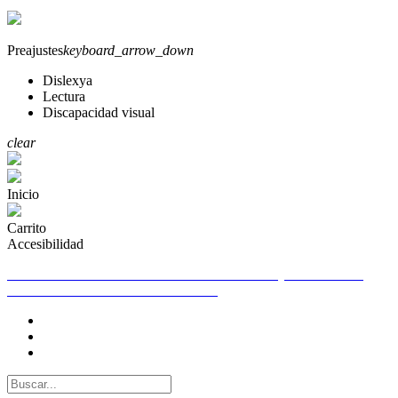
Preajustes
keyboard_arrow_down
Dislexya
Lectura
Discapacidad visual
clear
Inicio
Carrito
Accesibilidad
TELEFONO DE CONTACTO PARA CUALQUIER DUDA
655261250 WHATSAPP 655261250