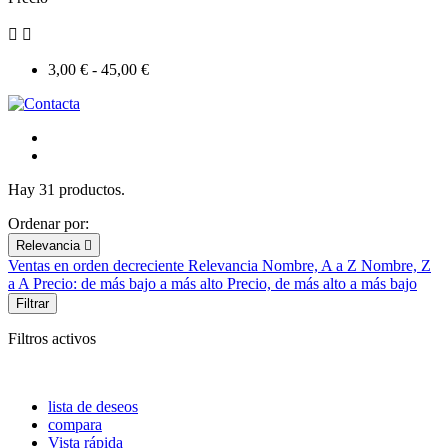


3,00 € - 45,00 €
Hay 31 productos.
Ordenar por:
Relevancia

Ventas en orden decreciente
Relevancia
Nombre, A a Z
Nombre, Z
a A
Precio: de más bajo a más alto
Precio, de más alto a más bajo
Filtrar
Filtros activos
lista de deseos
compara
Vista rápida