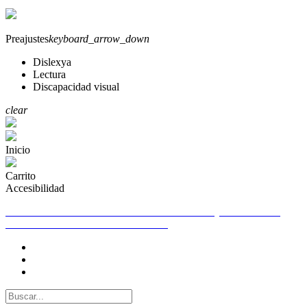
Preajustes
keyboard_arrow_down
Dislexya
Lectura
Discapacidad visual
clear
Inicio
Carrito
Accesibilidad
TELEFONO DE CONTACTO PARA CUALQUIER DUDA
655261250 WHATSAPP 655261250