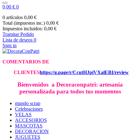
0,00 €
0
0 artículos
0,00 €
Total (impuestos inc.)
0,00 €
Impuestos incluidos:
0,00 €
Tramitar Pedido
Lista de deseos
0
Sign in
COMENTARIOS DE
CLIE
NTES
https://g.page/r/CcutHJpiVXalEBI/review
Bienvenidos a Decoraconpatri: artesanía
personalizada para todos tus momentos
mundo scrap
Celebraciones
VELAS
ACCESORIOS
MASCOTAS
DECORACION
JUGUETES