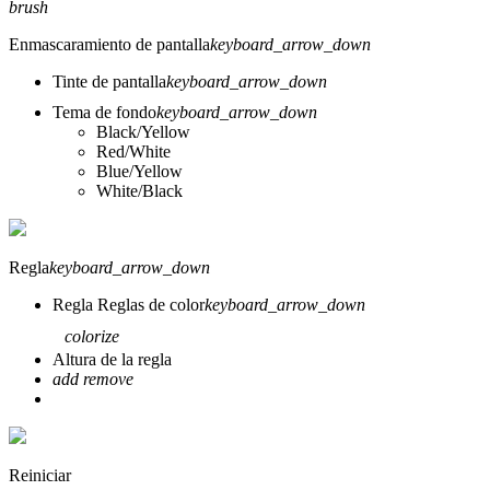
brush
Enmascaramiento de pantalla
keyboard_arrow_down
Tinte de pantalla
keyboard_arrow_down
Tema de fondo
keyboard_arrow_down
Black/Yellow
Red/White
Blue/Yellow
White/Black
Regla
keyboard_arrow_down
Regla
Reglas de color
keyboard_arrow_down
colorize
Altura de la regla
add
remove
Reiniciar