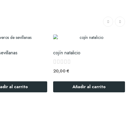
sevillanas
cojín natalicio
n
20,00 €
adir al carrito
Añadir al carrito