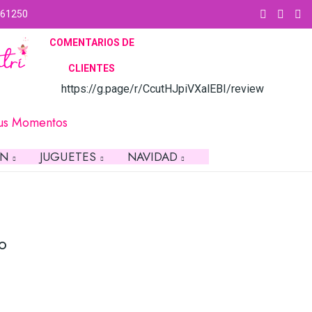
61250
COMENTARIOS DE
CLIE
NTES
https://g.page/r/CcutHJpiVXalEBI/review
Tus Momentos
ON
JUGUETES
NAVIDAD
o