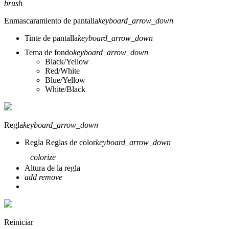
brush
Enmascaramiento de pantalla
keyboard_arrow_down
Tinte de pantalla
keyboard_arrow_down
Tema de fondo
keyboard_arrow_down
Black/Yellow
Red/White
Blue/Yellow
White/Black
Regla
keyboard_arrow_down
Regla
Reglas de color
keyboard_arrow_down
colorize
Altura de la regla
add
remove
Reiniciar