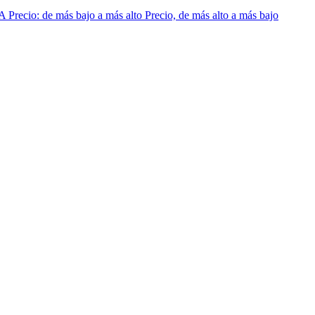
 A
Precio: de más bajo a más alto
Precio, de más alto a más bajo