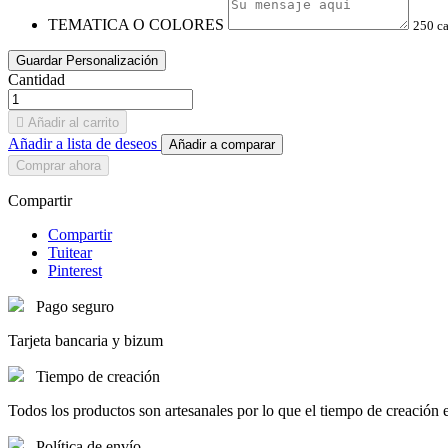
TEMATICA O COLORES
250 c
Guardar Personalización
Cantidad

Añadir al carrito
Añadir a lista de deseos
Añadir a comparar
Comprar ahora
Compartir
Compartir
Tuitear
Pinterest
Pago seguro
Tarjeta bancaria y bizum
Tiempo de creación
Todos los productos son artesanales por lo que el tiempo de creación en
Política de envío