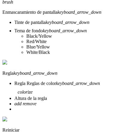
brush
Enmascaramiento de pantalla
keyboard_arrow_down
Tinte de pantalla
keyboard_arrow_down
Tema de fondo
keyboard_arrow_down
Black/Yellow
Red/White
Blue/Yellow
White/Black
Regla
keyboard_arrow_down
Regla
Reglas de color
keyboard_arrow_down
colorize
Altura de la regla
add
remove
Reiniciar