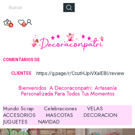
0
0
COMENTARIOS DE
https://g.page/r/CcutHJpiVXalEBI/review
CLIE
NTES
Bienvenidos A Decoraconpatri: Artesanía
Personalizada Para Todos Tus Momentos
Mundo Scrap
Celebraciones
VELAS
ACCESORIOS
MASCOTAS
DECORACION
JUGUETES
NAVIDAD