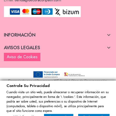
INFORMACIÓN

AVISOS LEGALES

Aviso de Cookies
Financiado por el Programa KIT Digital. Plan de Recuperación,
Controle Su Privacidad
transformación y Resiliencia de España "Next Generation EU".
Cuando visita un sitio web, puede almacenar o recuperar información en su
Diseño Realizado
CreoTuPágina
navegador, principalmente en forma de \ 'cookies '. Esta información, que
podría ser sobre usted, sus preferencias o su dispositivo de Internet
(computadora, tableta o dispositivo móvil), se utiliza principalmente para
que el sitio funcione como espera.
0