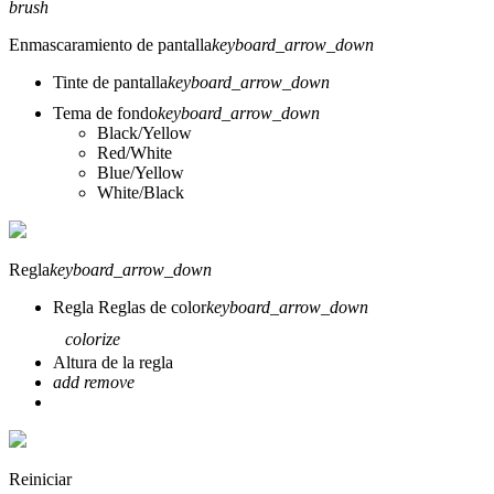
brush
Enmascaramiento de pantalla
keyboard_arrow_down
Tinte de pantalla
keyboard_arrow_down
Tema de fondo
keyboard_arrow_down
Black/Yellow
Red/White
Blue/Yellow
White/Black
Regla
keyboard_arrow_down
Regla
Reglas de color
keyboard_arrow_down
colorize
Altura de la regla
add
remove
Reiniciar