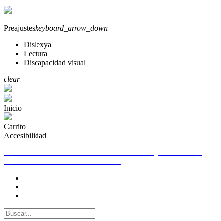
Preajustes
keyboard_arrow_down
Dislexya
Lectura
Discapacidad visual
clear
Inicio
Carrito
Accesibilidad
TELEFONO DE CONTACTO PARA CUALQUIER DUDA
655261250 WHATSAPP 655261250