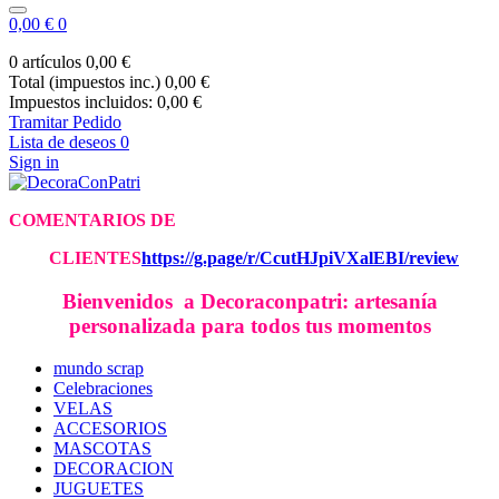
0,00 €
0
0 artículos
0,00 €
Total (impuestos inc.)
0,00 €
Impuestos incluidos:
0,00 €
Tramitar Pedido
Lista de deseos
0
Sign in
COMENTARIOS DE
CLIE
NTES
https://g.page/r/CcutHJpiVXalEBI/review
Bienvenidos a Decoraconpatri: artesanía
personalizada para todos tus momentos
mundo scrap
Celebraciones
VELAS
ACCESORIOS
MASCOTAS
DECORACION
JUGUETES