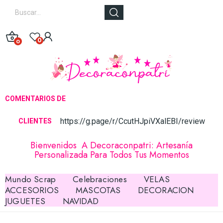
0
0
COMENTARIOS DE
https://g.page/r/CcutHJpiVXalEBI/review
CLIE
NTES
Bienvenidos A Decoraconpatri: Artesanía
Personalizada Para Todos Tus Momentos
Mundo Scrap
Celebraciones
VELAS
ACCESORIOS
MASCOTAS
DECORACION
JUGUETES
NAVIDAD