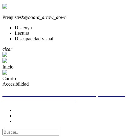
Preajustes
keyboard_arrow_down
Dislexya
Lectura
Discapacidad visual
clear
Inicio
Carrito
Accesibilidad
TELEFONO DE CONTACTO PARA CUALQUIER DUDA
655261250 WHATSAPP 655261250