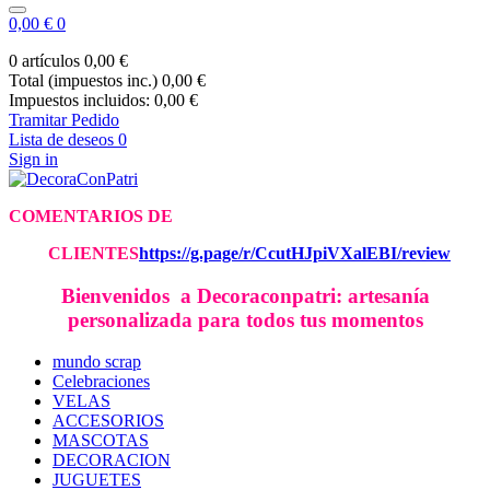
0,00 €
0
0 artículos
0,00 €
Total (impuestos inc.)
0,00 €
Impuestos incluidos:
0,00 €
Tramitar Pedido
Lista de deseos
0
Sign in
COMENTARIOS DE
CLIE
NTES
https://g.page/r/CcutHJpiVXalEBI/review
Bienvenidos a Decoraconpatri: artesanía
personalizada para todos tus momentos
mundo scrap
Celebraciones
VELAS
ACCESORIOS
MASCOTAS
DECORACION
JUGUETES