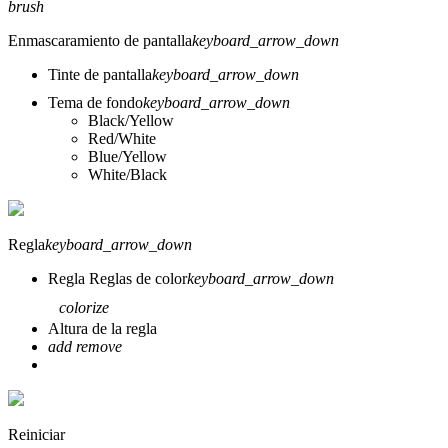
brush
Enmascaramiento de pantalla
keyboard_arrow_down
Tinte de pantalla
keyboard_arrow_down
Tema de fondo
keyboard_arrow_down
Black/Yellow
Red/White
Blue/Yellow
White/Black
Regla
keyboard_arrow_down
Regla
Reglas de color
keyboard_arrow_down
colorize
Altura de la regla
add
remove
Reiniciar