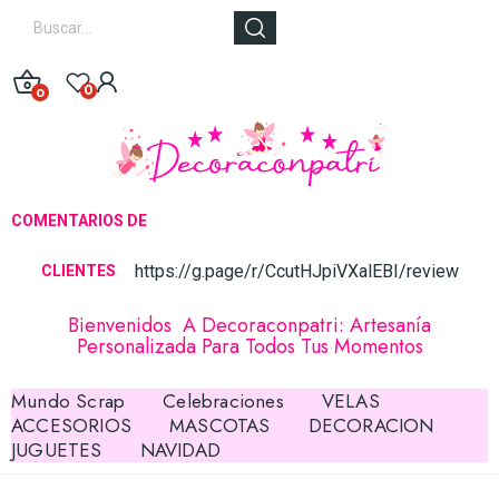
0
0
COMENTARIOS DE
https://g.page/r/CcutHJpiVXalEBI/review
CLIE
NTES
Bienvenidos A Decoraconpatri: Artesanía
Personalizada Para Todos Tus Momentos
Mundo Scrap
Celebraciones
VELAS
ACCESORIOS
MASCOTAS
DECORACION
JUGUETES
NAVIDAD