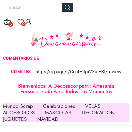
0
0
COMENTARIOS DE
https://g.page/r/CcutHJpiVXalEBI/review
CLIE
NTES
Bienvenidos A Decoraconpatri: Artesanía
Personalizada Para Todos Tus Momentos
Mundo Scrap
Celebraciones
VELAS
ACCESORIOS
MASCOTAS
DECORACION
JUGUETES
NAVIDAD