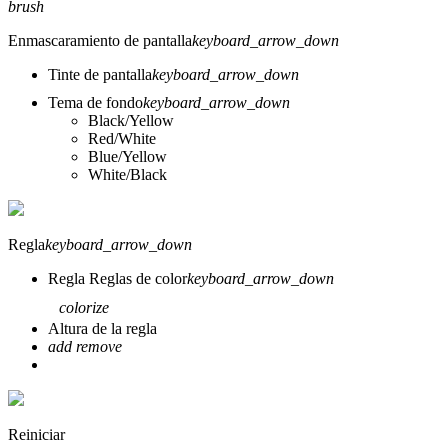
brush
Enmascaramiento de pantalla
keyboard_arrow_down
Tinte de pantalla
keyboard_arrow_down
Tema de fondo
keyboard_arrow_down
Black/Yellow
Red/White
Blue/Yellow
White/Black
Regla
keyboard_arrow_down
Regla
Reglas de color
keyboard_arrow_down
colorize
Altura de la regla
add
remove
Reiniciar