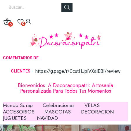
0
0
COMENTARIOS DE
https://g.page/r/CcutHJpiVXalEBI/review
CLIE
NTES
Bienvenidos A Decoraconpatri: Artesanía
Personalizada Para Todos Tus Momentos
Mundo Scrap
Celebraciones
VELAS
ACCESORIOS
MASCOTAS
DECORACION
JUGUETES
NAVIDAD