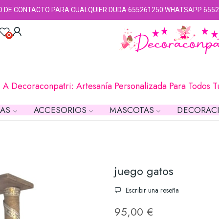
O DE CONTACTO PARA CUALQUIER DUDA 655261250 WHATSAPP 6552
0
 A Decoraconpatri: Artesanía Personalizada Para Todos 
LAS
ACCESORIOS
MASCOTAS
DECORAC
juego gatos
Escribir una reseña
95,00 €