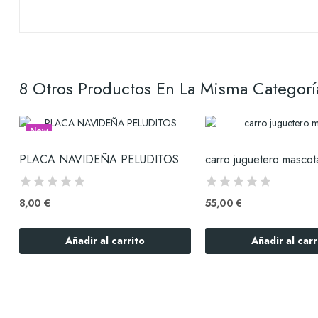
8 Otros Productos En La Misma Categorí
New
bre de nuestra mascota.
PLACA NAVIDEÑA PELUDITOS
carro juguetero mascot
8,00 €
55,00 €
Añadir al carrito
Añadir al carr