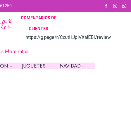
61250
COMENTARIOS DE
CLIE
NTES
https://g.page/r/CcutHJpiVXalEBI/review
Tus Momentos
ION
JUGUETES
NAVIDAD