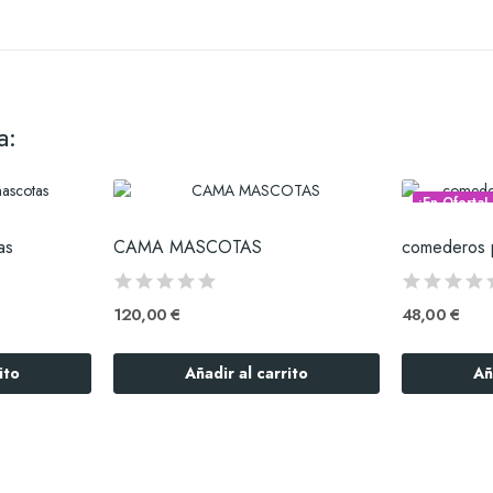
a:
¡En Oferta!
as
CAMA MASCOTAS
120,00 €
48,00 €
ito
Añadir al carrito
Añ